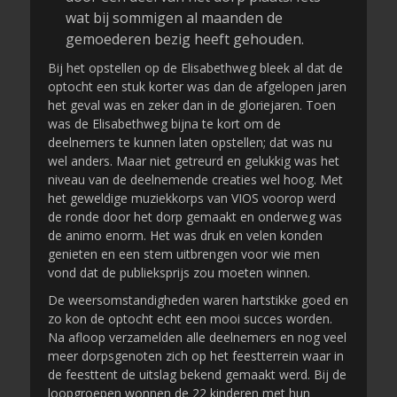
wat bij sommigen al maanden de
gemoederen bezig heeft gehouden.
Bij het opstellen op de Elisabethweg bleek al dat de
optocht een stuk korter was dan de afgelopen jaren
het geval was en zeker dan in de gloriejaren. Toen
was de Elisabethweg bijna te kort om de
deelnemers te kunnen laten opstellen; dat was nu
wel anders. Maar niet getreurd en gelukkig was het
niveau van de deelnemende creaties wel hoog. Met
het geweldige muziekkorps van VIOS voorop werd
de ronde door het dorp gemaakt en onderweg was
de animo enorm. Het was druk en velen konden
genieten en een stem uitbrengen voor wie men
vond dat de publieksprijs zou moeten winnen.
De weersomstandigheden waren hartstikke goed en
zo kon de optocht echt een mooi succes worden.
Na afloop verzamelden alle deelnemers en nog veel
meer dorpsgenoten zich op het feestterrein waar in
de feesttent de uitslag bekend gemaakt werd. Bij de
loopgroepen wonnen de 22 kinderen met hun