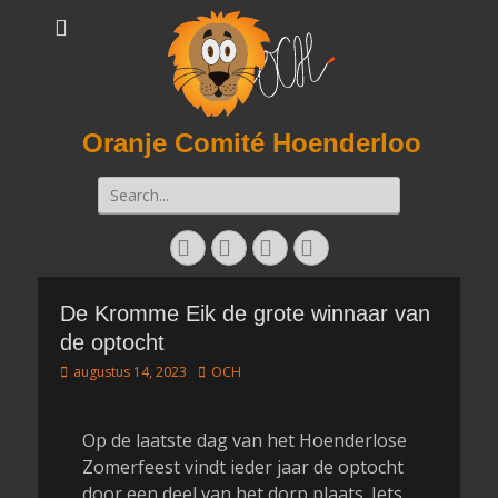
Oranje Comité Hoenderloo
Zoeken
naar:
Facebook
Twitter
E-
Instagram
mail
De Kromme Eik de grote winnaar van
de optocht
Geplaatst
Auteur
augustus 14, 2023
OCH
op
Op de laatste dag van het Hoenderlose
Zomerfeest vindt ieder jaar de optocht
door een deel van het dorp plaats. Iets