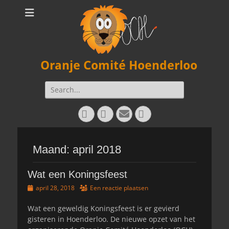
Oranje Comité Hoenderloo
Zoeken
naar:
Facebook
Twitter
E-
Instagram
mail
Maand:
april 2018
Wat een Koningsfeest
Geplaatst
april 28, 2018
Een reactie plaatsen
op
Wat een geweldig Koningsfeest is er gevierd
gisteren in Hoenderloo. De nieuwe opzet van het