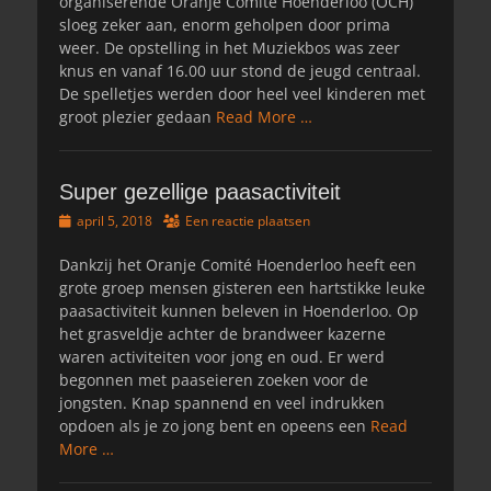
organiserende Oranje Comité Hoenderloo (OCH)
sloeg zeker aan, enorm geholpen door prima
weer. De opstelling in het Muziekbos was zeer
knus en vanaf 16.00 uur stond de jeugd centraal.
De spelletjes werden door heel veel kinderen met
groot plezier gedaan
Read More …
Super gezellige paasactiviteit
Geplaatst
april 5, 2018
Een reactie plaatsen
op
Dankzij het Oranje Comité Hoenderloo heeft een
grote groep mensen gisteren een hartstikke leuke
paasactiviteit kunnen beleven in Hoenderloo. Op
het grasveldje achter de brandweer kazerne
waren activiteiten voor jong en oud. Er werd
begonnen met paaseieren zoeken voor de
jongsten. Knap spannend en veel indrukken
opdoen als je zo jong bent en opeens een
Read
More …