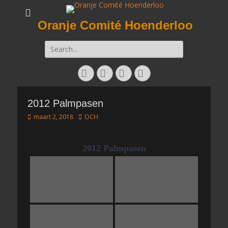
Oranje Comité Hoenderloo
Zoeken
naar:
Facebook
Twitter
E-
Instagram
mail
2012 Palmpasen
Geplaatst
Auteur
maart 2, 2018
OCH
op
2012 Palmpasen