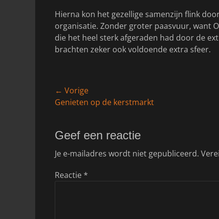
Hierna kon het gezellige samenzijn flink do
organisatie. Zonder groter paasvuur, wan
die het heel sterk afgeraden had door de ex
brachten zeker ook voldoende extra sfeer.
Bericht
← Vorige
Vorig
Genieten op de kerstmarkt
navigatie
bericht:
Geef een reactie
Je e-mailadres wordt niet gepubliceerd.
Vere
Reactie
*