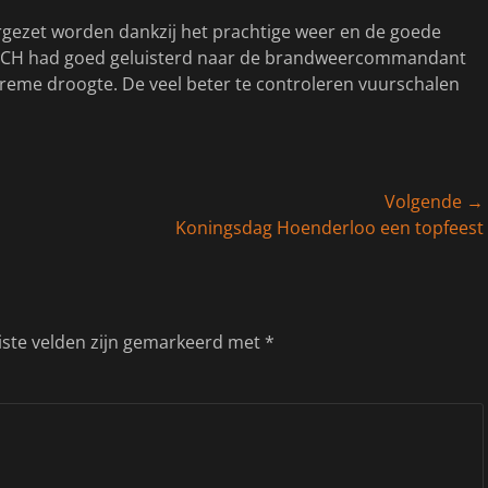
orgezet worden dankzij het prachtige weer en de goede
t OCH had goed geluisterd naar de brandweercommandant
treme droogte. De veel beter te controleren vuurschalen
Volgende →
Volgend
Koningsdag Hoenderloo een topfeest
bericht:
iste velden zijn gemarkeerd met
*