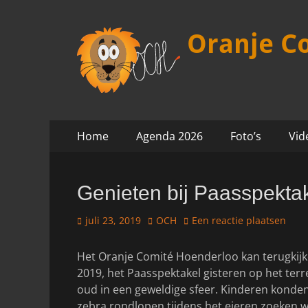
Oranje C
Ga
Primair
Home
Agenda 2026
Foto’s
Vid
naar
menu
de
inhoud
Genieten bij Paasspekta
Geplaatst
Auteur
juli 23, 2019
OCH
Een reactie plaatsen
op
Het Oranje Comité Hoenderloo kan terugkijken
2019, het Paasspektakel gisteren op het ter
oud in een geweldige sfeer. Kinderen konde
zebra rondlopen tijdens het eieren zoeken