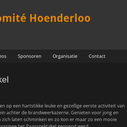
omité Hoenderloo
eos
Sponsoren
Organisatie
Contact
kel
 op een hartstikke leuke en gezellige eerste activiteit van
rein achter de brandweerkazerne. Genieten voor jong en
n zich laten schminken en zo kon er maar zo een mooie
 waarmee het Paasspektakel geopend werd.