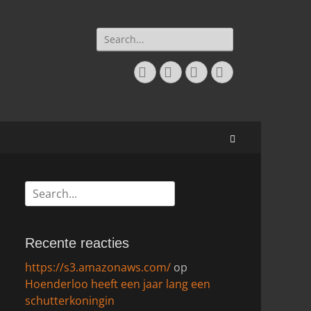
Zoeken
naar:
Facebook
Twitter
E-
Instagram
mail
Zoeken
Zoeken
naar:
Recente reacties
https://s3.amazonaws.com/
op
Hoenderloo heeft een jaar lang een
schutterkoningin