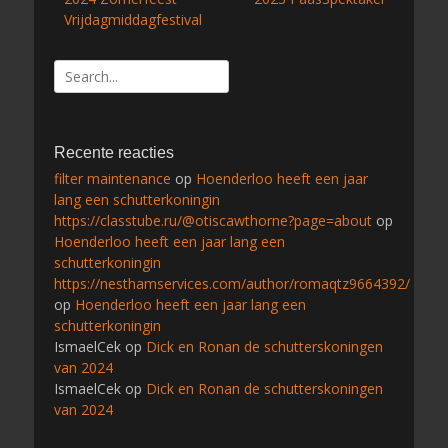
navigatie
bericht:
bericht:
Vrijdagmiddagfestival
Zoeken
naar:
Recente reacties
filter maintenance
op
Hoenderloo heeft een jaar
lang een schutterkoningin
https://classtube.ru/@otiscawthorne?page=about
op
Hoenderloo heeft een jaar lang een
schutterkoningin
https://nesthamservices.com/author/romaqtz9664392/
op
Hoenderloo heeft een jaar lang een
schutterkoningin
IsmaelCek
op
Dick en Ronan de schutterskoningen
van 2024
IsmaelCek
op
Dick en Ronan de schutterskoningen
van 2024