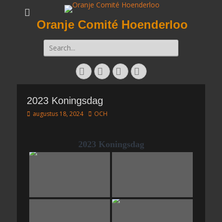
Oranje Comité Hoenderloo
Zoeken
naar:
Facebook
Twitter
E-
Instagram
mail
2023 Koningsdag
Geplaatst
Auteur
augustus 18, 2024
OCH
op
2023 Koningsdag