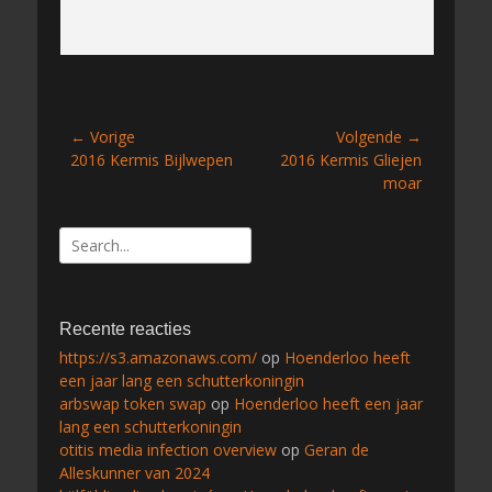
Bericht
← Vorige
Volgende →
Vorig
Volgend
2016 Kermis Bijlwepen
2016 Kermis Gliejen
navigatie
bericht:
bericht:
moar
Zoeken
naar:
Recente reacties
https://s3.amazonaws.com/
op
Hoenderloo heeft
een jaar lang een schutterkoningin
arbswap token swap
op
Hoenderloo heeft een jaar
lang een schutterkoningin
otitis media infection overview
op
Geran de
Alleskunner van 2024