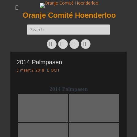
Oranje Comité Hoenderloo
Zoeken
naar:
Facebook
Twitter
E-
Instagram
mail
2014 Palmpasen
Geplaatst
Auteur
maart 2, 2018
OCH
op
2014 Palmpasen