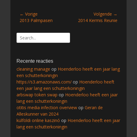
Bericht
← Vorige
Volgende →
Vorig
Volgend
2013 Palmpasen
2014 Kermis Reunie
navigatie
bericht:
bericht:
Zoeken
naar:
Recente reacties
cleaning manage
op
Hoenderloo heeft een jaar lang
een schutterkoningin
https://s3.amazonaws.com/
op
Hoenderloo heeft
een jaar lang een schutterkoningin
arbswap token swap
op
Hoenderloo heeft een jaar
lang een schutterkoningin
otitis media infection overview
op
Geran de
Alleskunner van 2024
külföldi online kaszinó
op
Hoenderloo heeft een jaar
lang een schutterkoningin