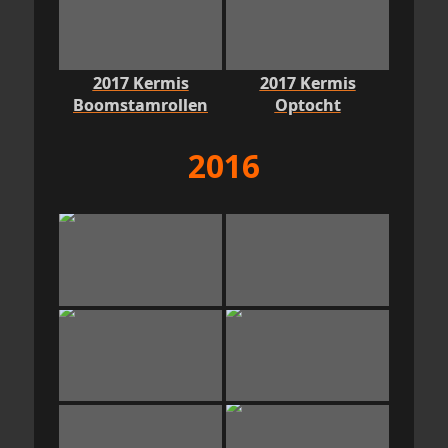
2017 Kermis
2017 Kermis
Boomstamrollen
Optocht
2016