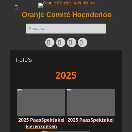
Oranje Comité Hoenderloo
Zoeken
naar:
Facebook
Twitter
E-
Instagram
mail
Foto’s
2025
2025 PaasSpektakel
2025 PaasSpektakel
Eierenzoeken