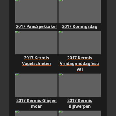
2017 PaasSpektakel
2017 Koningsdag
2017 Kermis
2017 Kermis
Vogelschieten
Vrijdagmiddagfesti
val
2017 Kermis Gliejen
2017 Kermis
moar
Bijlwerpen