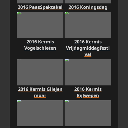
2016 PaasSpektakel
2016 Koningsdag
2016 Kermis
2016 Kermis
Vogelschieten
Vrijdagmiddagfesti
val
2016 Kermis Gliejen
2016 Kermis
moar
Bijlwepen