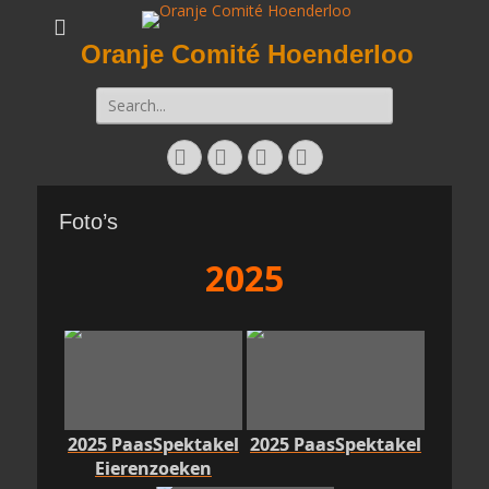
Oranje Comité Hoenderloo
Zoeken
naar:
Facebook
Twitter
E-
Instagram
mail
Foto’s
2025
2025 PaasSpektakel
2025 PaasSpektakel
Eierenzoeken