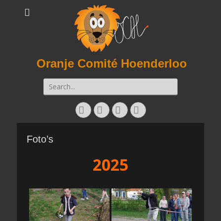
Oranje Comité Hoenderloo
Zoeken
naar:
Facebook
Twitter
E-
Instagram
mail
Foto’s
2025