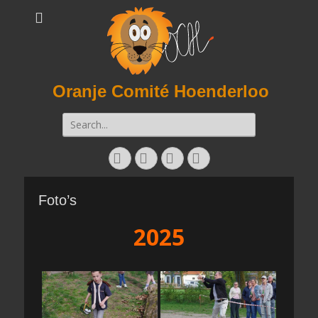
Oranje Comité Hoenderloo
Zoeken
naar:
Facebook
Twitter
E-
Instagram
mail
Foto’s
2025