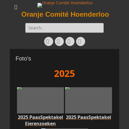
Oranje Comité Hoenderloo
Zoeken
naar:
Facebook
Twitter
E-
Instagram
mail
Foto’s
2025
2025 PaasSpektakel
2025 PaasSpektakel
Eierenzoeken