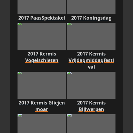
2017 PaasSpektakel
2017 Koningsdag
2017 Kermis
2017 Kermis
Vogelschieten
Vrijdagmiddagfesti
val
2017 Kermis Gliejen
2017 Kermis
moar
Bijlwerpen