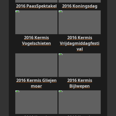
2016 PaasSpektakel
2016 Koningsdag
2016 Kermis
2016 Kermis
Vogelschieten
Vrijdagmiddagfesti
val
2016 Kermis Gliejen
2016 Kermis
moar
Bijlwepen