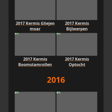
2017 Kermis Gliejen
2017 Kermis
moar
Bijlwerpen
2017 Kermis
2017 Kermis
Boomstamrollen
Optocht
2016