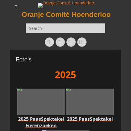
Oranje Comité Hoenderloo
Zoeken
naar:
Facebook
Twitter
E-
Instagram
mail
Foto’s
2025
2025 PaasSpektakel
2025 PaasSpektakel
Eierenzoeken