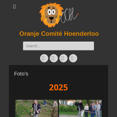
Oranje Comité Hoenderloo
Zoeken
naar:
Facebook
Twitter
E-
Instagram
mail
Foto’s
2025