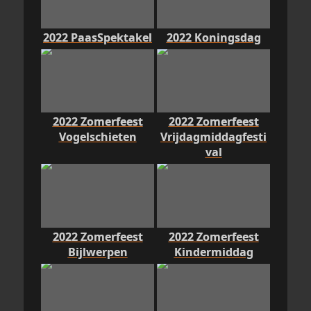
2022 PaasSpektakel
2022 Koningsdag
2022 Zomerfeest
2022 Zomerfeest
Vogelschieten
Vrijdagmiddagfesti
val
2022 Zomerfeest
2022 Zomerfeest
Bijlwerpen
Kindermiddag