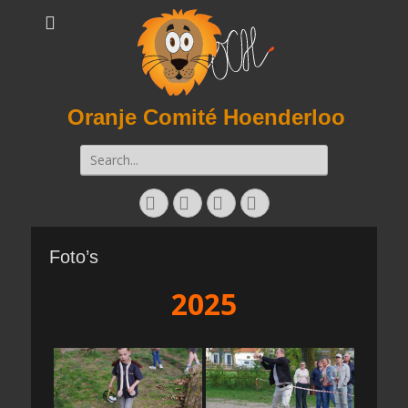
Oranje Comité Hoenderloo
Zoeken
naar:
Facebook
Twitter
E-
Instagram
mail
Foto’s
2025