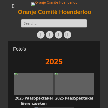
Oranje Comité Hoenderloo
Zoeken
naar:
Facebook
Twitter
E-
Instagram
mail
Foto’s
2025
2025 PaasSpektakel
2025 PaasSpektakel
Eierenzoeken