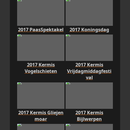
2017 PaasSpektakel
2017 Koningsdag
2017 Kermis
2017 Kermis
Vogelschieten
Vrijdagmiddagfesti
val
2017 Kermis Gliejen
2017 Kermis
moar
Bijlwerpen