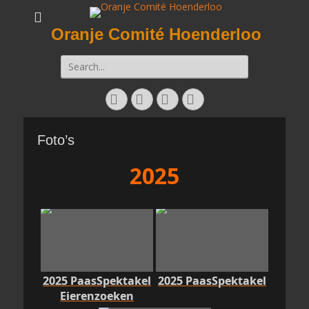
Oranje Comité Hoenderloo
Zoeken
naar:
Facebook
Twitter
E-
Instagram
mail
Foto’s
2025
2025 PaasSpektakel
2025 PaasSpektakel
Eierenzoeken