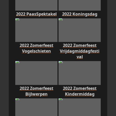
2022 PaasSpektakel
2022 Koningsdag
2022 Zomerfeest
2022 Zomerfeest
Vogelschieten
Vrijdagmiddagfesti
val
2022 Zomerfeest
2022 Zomerfeest
Bijlwerpen
Kindermiddag