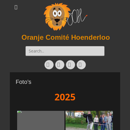
Oranje Comité Hoenderloo
Zoeken
naar:
Facebook
Twitter
E-
Instagram
mail
Foto’s
2025