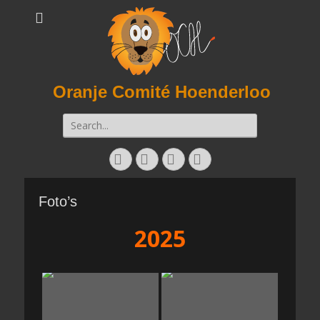
Oranje Comité Hoenderloo
Zoeken
naar:
Facebook
Twitter
E-
Instagram
mail
Foto’s
2025