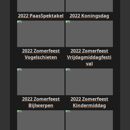
2022 PaasSpektakel
2022 Koningsdag
2022 Zomerfeest
2022 Zomerfeest
Vogelschieten
Vrijdagmiddagfesti
val
2022 Zomerfeest
2022 Zomerfeest
Bijlwerpen
Kindermiddag