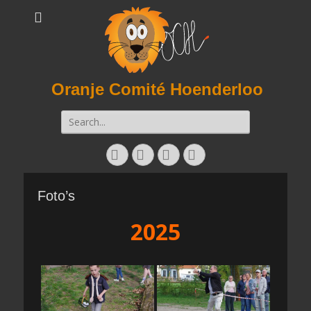
Oranje Comité Hoenderloo
Zoeken
naar:
Facebook
Twitter
E-
Instagram
mail
Foto’s
2025