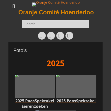
Oranje Comité Hoenderloo
Zoeken
naar:
Facebook
Twitter
E-
Instagram
mail
Foto’s
2025
2025 PaasSpektakel
2025 PaasSpektakel
Eierenzoeken