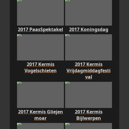
2017 PaasSpektakel
2017 Koningsdag
2017 Kermis
2017 Kermis
Vogelschieten
Vrijdagmiddagfesti
val
2017 Kermis Gliejen
2017 Kermis
moar
Bijlwerpen